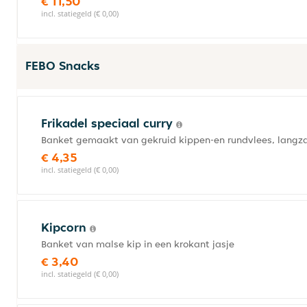
€ 11,50
incl. statiegeld (€ 0,00)
FEBO Snacks
Frikadel speciaal curry
Banket gemaakt van gekruid kippen-en rundvlees, langza
€ 4,35
incl. statiegeld (€ 0,00)
Kipcorn
Banket van malse kip in een krokant jasje
€ 3,40
incl. statiegeld (€ 0,00)