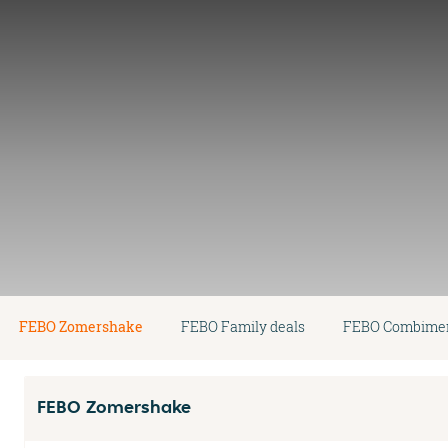
FEBO Zomershake
FEBO Family deals
FEBO Combimen
FEBO Zomershake