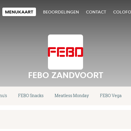
MENUKAART
BEOORDELINGEN
CONTACT
COLOF
FEBO ZANDVOORT
u's
FEBO Snacks
Meatless Monday
FEBO Vega