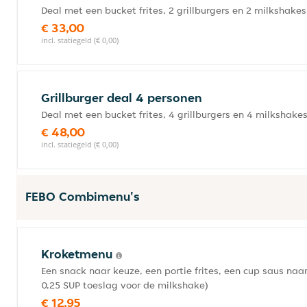
Deal met een bucket frites, 2 grillburgers en 2 milkshake
€ 33,00
incl. statiegeld (€ 0,00)
Grillburger deal 4 personen
Deal met een bucket frites, 4 grillburgers en 4 milkshake
€ 48,00
incl. statiegeld (€ 0,00)
FEBO Combimenu's
Kroketmenu
Een snack naar keuze, een portie frites, een cup saus naa
0,25 SUP toeslag voor de milkshake)
€ 12,95