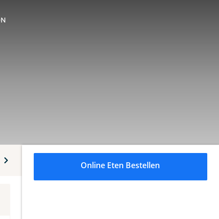
ON
FEBO Burgers
FEBO Verse kipspecialiteiten
FEBO Broodj
Online Eten Bestellen