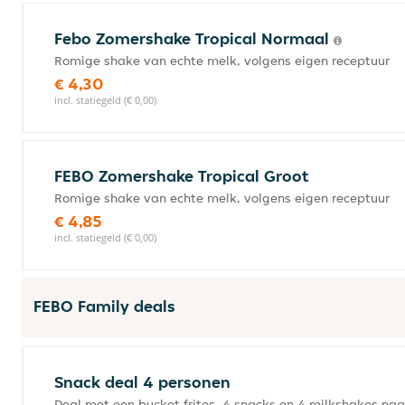
Febo Zomershake Tropical Normaal
Romige shake van echte melk, volgens eigen receptuur
€ 4,30
incl. statiegeld (€ 0,00)
FEBO Zomershake Tropical Groot
Romige shake van echte melk, volgens eigen receptuur
€ 4,85
incl. statiegeld (€ 0,00)
FEBO Family deals
Snack deal 4 personen
Deal met een bucket frites, 4 snacks en 4 milkshakes naa